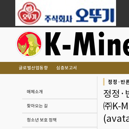
글로벌산업동향
심층보고서
정정·반
정정·
매체소개
㈜K-M
찾아오는 길
(ava
청소년 보호 정책