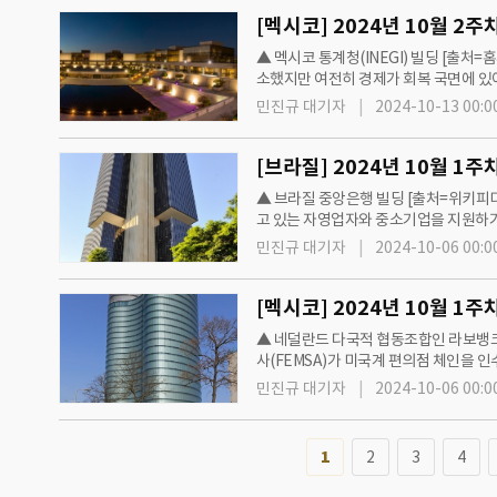
▲ 멕시코 통계청(INEGI) 빌딩 [출처
소했지만 여전히 경제가 회복 국면에 있어서
년 9월 판매된 자동차 대수는 11만654
민진규 대기자
2024-10-13 00:0
▲ 브라질 중앙은행 빌딩 [출처=위키피디
고 있는 자영업자와 중소기업을 지원하기
내지 않는 다국적 기업을 규제할 수 있는
민진규 대기자
2024-10-06 00:0
▲ 네덜란드 다국적 협동조합인 라보뱅크(
사(FEMSA)가 미국계 편의점 체인을 
2024년 10월1일 델렉 유에스 홀딩스(Del
민진규 대기자
2024-10-06 00:0
1
2
3
4