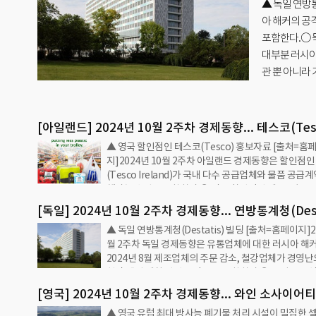
대비 5
▲ 독일 연방통
아 해커의 공격
포함한다.○ 독
대부분 러시아
관 뿐 아니라 
사이버 공격을 
역…
[아일랜드] 2024년 10월 2주차 경제동향... 테스코(Tes
▲ 영국 할인점인 테스코(Tesco) 홍보자료 [출처=홈
Ireland), 국내 공급업체와 다년간 €2억 유로 상당의 
지]2024년 10월 2주차 아일랜드 경제동향은 할인점인
체결
(Tesco Ireland)가 국내 다수 공급업체와 물품 공급
했다는 소식을 포함한다.○ 영국 할인점인 테스코(Tes
Ireland)는 국내 공급업체와 다년간 €2억 유로 상당
[독일] 2024년 10월 2주차 경제동향... 연방통계청(Dest
체결했다고 밝혔다. 낙농조합인 아우리보(Aurivo)와 2
▲ 독일 연방통계청(Destatis) 빌딩 [출처=홈페이지]2
2024년 8월 제조업체로의 주문이 전년 동월 대비 5.8%
의 우유, 버터, 밀크쉐이크의 공급계약을 포함하며 가치는
월 2주차 독일 경제동향은 유통업체에 대한 러시아 해커
유로에 달한다.아우보리 협동조합은 14개 지역의 100
2024년 8월 제조업체의 주문 감소, 철강업체가 경영
농장이 가입돼 있으며 100% 자체 생산한 우유를 공급한
철강 생산 계획 전면 수정 등을 포함한다.○ 독일 유통
이상의 직원을 고용하며 약 50개 국가에 상품을 수출
르츠그룹(Schwarz Group)은 1일 35만회의 해킹 공
주요 업체는 Iri…
[영국] 2024년 10월 2주차 경제동향... 와인 소사이어티
다고 밝혔다. 대부분 러시아로부터 공격이며 2022년
▲ 영국 유럽 최대 방사능 폐기물 처리 시설이 밀집한 
Society), 2025년 2월 와인 세금의 변경에 대해 반대
전쟁 이전에 비해 10배 이상 증가했다.러시아 해커는 