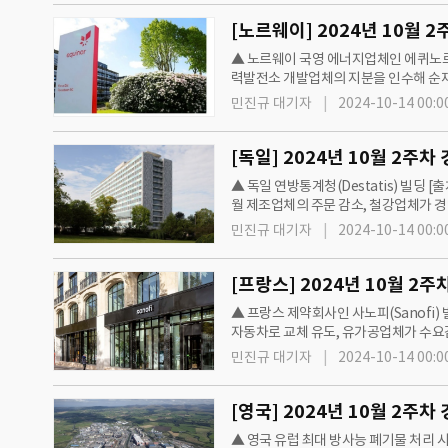
▲ 노르웨이 국영 에너지업체인 에퀴노르(
력발전소 개발업체의 지분을 인수해 순재
는 2024년 10월7일 오르스테드(Orste
민진규 대기자
2024-10-14 00:0
▲ 독일 연방통계청(Destatis) 빌딩 
월 제조업체의 주문 감소, 철강업체가 경
Group)은 1일 35만회의 해킹 공격을 
민진규 대기자
2024-10-14 00:0
▲ 프랑스 제약회사인 사노피(Sanofi)
자동차로 교체 유도, 유가공업체가 수요
을 포함한다. ○ 프랑스 정부는 연소기
민진규 대기자
2024-10-14 00:0
▲ 영국 유럽 최대 방사능 폐기물 처리 시설