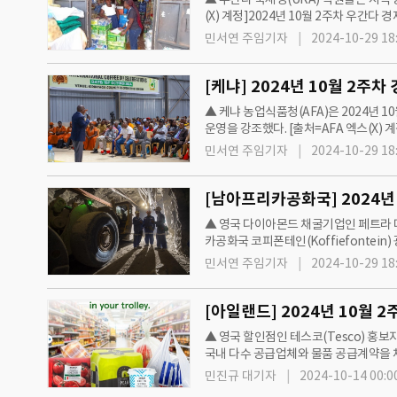
(X) 계정]2024년 10월 2주차 우간
39.3MT으로 집계됐다. 전체 수출량의 
민서연 주임기자
2024-10-29 18
▲ 케냐 농업식품청(AFA)은 2024년 10
운영을 강조했다. [출처=AFA 엑스(X) 
2024년 6월 해외직접투자 규모는 S…
민서연 주임기자
2024-10-29 18
▲ 영국 다이아몬드 채굴기업인 페트라 다이아
카공화국 코피폰테인(Koffiefontein
카공화국 경제는 통계와 광업, 부동산을
민서연 주임기자
2024-10-29 18
▲ 영국 할인점인 테스코(Tesco) 홍보자
국내 다수 공급업체와 물품 공급계약을 체
간 €2억 유로 상당의 납품계약을…
민진규 대기자
2024-10-14 00:0