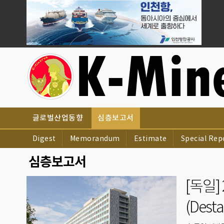
글로벌산업동향
심층보고서
Digest
Memorandum
Estimate
Special Rep
심층보고서
[독일]
(Des