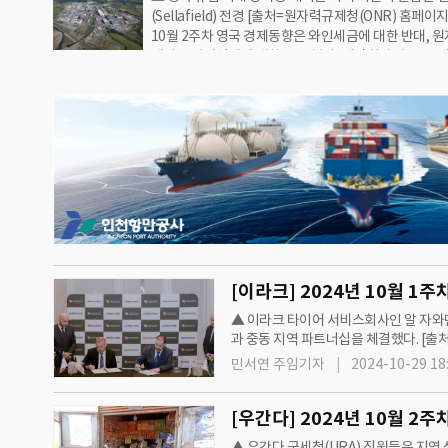
(Sellafield) 전경 [출처=원자력규제청(ONR) 홈페이지
아니라 기업도 공격 대상으로 삼는다. 슈바르츠그룹은 
10월 2주차 영국 경제동향은 와인세금에 대한 반대, 
체인 서비스나우(ServiceNow)와 함께 사이버 공격을
폐기물 관리업체에 대한 벌금 부과, 제약회사의 벌금,
공지능(AI) 솔루션을 개발 중이다.현재 80개 리들 점포
체의 고객에 대한 보상, 악천후로 농작물 작황의 부진 
중이며 2025년 유럽 전역…
다.○ 영국 와인 소사이어티(Wine Society)는 2025년
세금의 변경에 대해 반대한다고 밝혔다. 현재 와인의 
11.5~14.5%이면 £2.67파운드로 동일하다.하지만 20
터 알콜 함량에 따라 최대 30가지 다른 세금이 부과된다
알콜 도수가 14.5%인 와인은 현재 2.67파운드에서 3
…
▲ 이라크 타이어 서비스회사인 알 자와덴 그룹
과 중동 지역 파트너십을 체결했다. [출처=알 자와덴 그룹 홈페이지] 2024년 10
서비스회사인 알 자와덴 그룹(Al Ja…
민서연 주임기자
2024-10-29 18
▲ 우간다 국세청(URA) 직원들은 지역