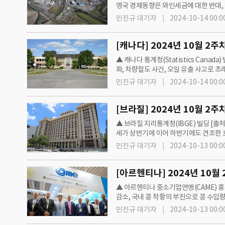
영국 경제동향은 와인세금에 대한 반대,
상, 악천후로 농작물 작황의 부진 등을 
민진규 대기자
2024-10-14 00:0
▲ 캐나다 통계청(Statistics Cana
화, 차량절도 사건, 오일 유출 사고로 초
고치를 갱신한 이후 하락세에 접어들었
민진규 대기자
2024-10-14 00:0
▲ 브라질 지리통계청(IBGE) 빌딩 [
세가 상반기에 이어 하반기에도 견조한 흐름
등했다고 밝혔다. 가뭄이 주요인이며 오렌
민진규 대기자
2024-10-13 00:0
▲ 아르헨티나 중소기업연맹(CAME) 
감소, 국내 콩 작황의 부진으로 콩 수입
액은 전년 동월 대비 5.2% 감소한 것으
민진규 대기자
2024-10-13 00:0