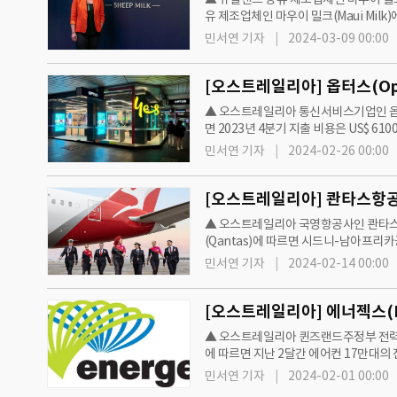
유 제조업체인 마우이 밀크(Maui Mil
약화됐기 때문이다.농가에서 양유 가격을
민서연 기자
2024-03-09 00:00
[오스트레일리아] 옵터스(Optu
▲ 오스트레일리아 통신서비스기업인 옵터스
면 2023년 4분기 지출 비용은 US$ 6
실제 환율을 적용한 결과 2023년 4분기
민서연 기자
2024-02-26 00:00
[오스트레일리아] 콴타스항공(
▲ 오스트레일리아 국영항공사인 콴타스
(Qantas)에 따르면 시드니-남아프리카
이었던 2024년 7월8일에서 3개월 연기
민서연 기자
2024-02-14 00:00
[오스트레일리아] 에너젝스(En
▲ 오스트레일리아 퀸즈랜드주정부 전력회
에 따르면 지난 2달간 에어컨 17만대의
년 12월1일부터 9일 동안 6회나 전력 
민서연 기자
2024-02-01 00:00