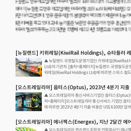
▲ 오스트레일
업인 옵터스(O
장애와 환율 문
했다. 동기간 
년 4분기 9억
1만503명 
[뉴질랜드] 키위레일(KiwiRail Holdings), 슈타들러 
▲ 뉴질랜드 국영철도운영기업인 키위레일(KiwiRail Ho
관차 33대 구매 계약 체결
Ltd)의 기관차. [출처=홈페이지]뉴질랜드 국영철도운
위레일(KiwiRail Holdings Ltd)에 따르면 스위스 
업체인 슈타들러 레일(Stadler Rail AG)과 기관차 3
약을 체결했다.키위레일은 철도 자산의 품질을 향상하는
[오스트레일리아] 옵터스(Optus), 2023년 4분기 지출
으로 US$ 17억 달러를 투자할 계획이다. 서비스 품질을
▲ 오스트레일리아 통신서비스기업인 옵터스(Optus)의 
US$ 6100만 달러 집계
시에 저탄소 배출 운송 서비스를 제공할 방침이다.슈타
처=홈페이지]오스트레일리아 통신서비스 기업인 옵터스(
한 메인레인 전기 기관차 9대는 유럽형열차제어시스템(
에 따르면 2023년 4분기 지출 비용은 US$ 6100만 
갖추고 있다. 하이브리드 배터리-디젤 기관차는 24대로
다. 2023년 말 인터넷 서비스 장애와 환율 문제로 수익
리가 가능하다.기관차의 운영 지역은 북섬(North Isla
으로 조사됐다.실제 환율을 적용한 결과 2023년 4분기
광 노선에도 배치될 예정…
[오스트레일리아] 에너젝스(Energex), 지난 2달간 에
5.4% 하락했다. 동기간 EBITDA는 5억2800만 달러로 
▲ 오스트레일리아 퀸즈랜드주정부 전력회사인 에너
대의 전력 공급을 6회 조정
한 것으로 조사됐다.한편 모바일 서비스 판매 매출은 20