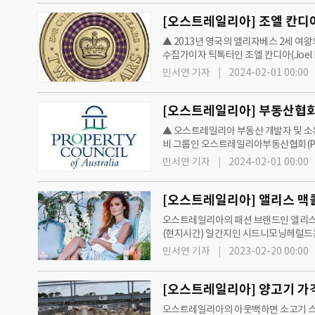
[오스트레일리아] 조엘 칸디아
▲ 2013년 영국의 엘리자베스 2세 여
수집가이자 틱톡터인 조엘 칸디아(Joel 
널인 '돈의 역사(History of Money
민서연 기자
2024-02-01 00:00
[오스트레일리아] 부동산협회(
▲ 오스트레일리아 부동산 개발자 및 소
비 그룹인 오스트레일리아부동산협회(PCA
됐다.애들레이드는 국내에서 CBD 오피
민서연 기자
2024-02-01 00:00
[오스트레일리아] 앨리스 맥콜
오스트레일리아의 패션 브랜드인 앨리스맥
(현지시간) 일간지인 시드니모닝헤럴드는
맥콜 브랜드의 창시자이자 디자이너인 앨
민서연 기자
2023-02-20 00:00
[오스트레일리아] 양고기 가격
오스트레일리아의 아웃백하면 소고기 스