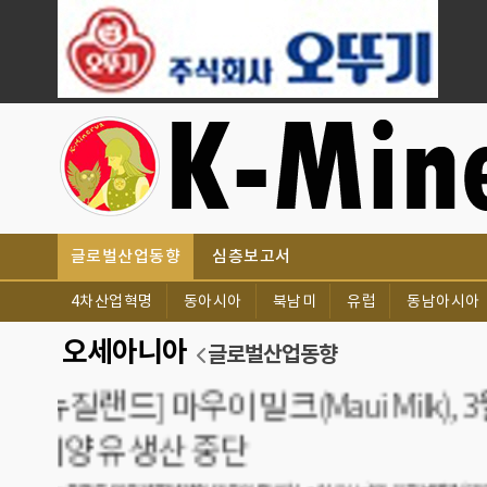
글로벌산업동향
심층보고서
4차산업혁명
동아시아
북남미
유럽
동남아시아
오세아니아
글로벌산업동향
[오스트
비용 U