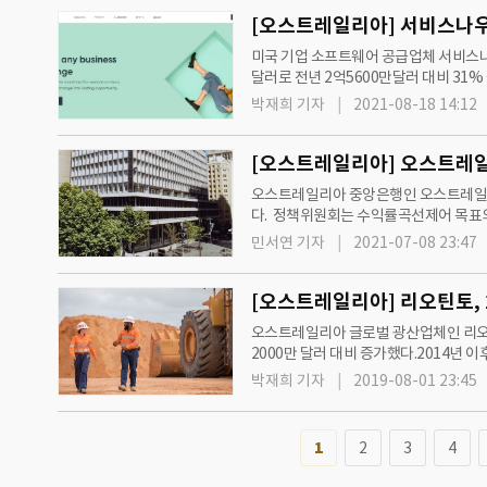
[오스트레일리아] 서비스나우, 
미국 기업 소프트웨어 공급업체 서비스나우(
달러로 전년 2억5600만달러 대비 31%
큰 지출 비용은 네덜란드 본사에 지불한
박재희 기자
2021-08-18 14:12
[오스트레일리아] 오스트레일
오스트레일리아 중앙은행인 오스트레일리
다. 정책위원회는 수익률곡선제어 목표의 대
프로그램의 채권구매 2회는 9월초에 종료
민서연 기자
2021-07-08 23:47
[오스트레일리아] 리오틴토, 2
오스트레일리아 글로벌 광산업체인 리오틴토(R
2000만 달러 대비 증가했다.2014년
로 상승했기 때문이다. 동기간 매출액은 
박재희 기자
2019-08-01 23:45
1
2
3
4