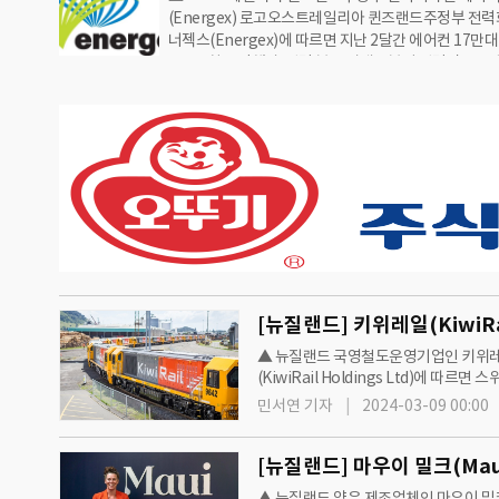
(Energex) 로고오스트레일리아 퀸즈랜드주정부 전력
기 9억9600만 달러로 전전 동기와 비교해 3.4% 증가
너젝스(Energex)에 따르면 지난 2달간 에어컨 17만대
서비스 이용자 수는 2023년 12월 말 기준 1만503명 
급을 6회 조정했다. 전력 부족 사태로부터 전력망을 보
로 집계됐다.2023년 11월 전국적으로 핸드폰과 인터넷
목적이다.에너젝스는 2023년 12월1일부터 9일 동안 
애가 발생하며…
공급을 조정했다. 30도 중반까지 급상승한 기온으로 
이 높아지며 프로젝트가 시작된 이후 가장 많이 전력량
것으로 조사됐다.에너젝스의 피크스마트(PeakSmart
2012년 정부에 소개된 정책이다. 기온이 높은 날에 전
낮추기 위한 목적으로 하지만 에어컨에 대한 가이드라
하다.전력 이용량이 높아지면 에어컨에 연결된 미터기
[뉴질랜드] 키위레일(KiwiRa
▲ 뉴질랜드 국영철도운영기업인 키위레일(K
(KiwiRail Holdings Ltd)에 따
키위레일은 철도 자산의 품질을 향상하는
민서연 기자
2024-03-09 00:00
[뉴질랜드] 마우이 밀크(Maui
▲ 뉴질랜드 양유 제조업체인 마우이 밀크(M