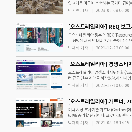
양고기를 미국에 수출하는 국가다.7일(현
3달러(약 3700원) 이하를 기록했다. 2
민서연 기자
2023-02-08 00:00
[오스트레일리아] REQ 보고서
오스트레일리아 정부의 REQ(Resources
로 전망된다.전년 대비 22% 늘어날 것
기 때문이다.국립대학 에너지 전문가 켄 볼
박재희 기자
2021-12-22 00:00
[오스트레일리아] 경쟁소비자위
오스트레일리아 경쟁소비자위원회(Australia
러 규모 인수 제안을 허가했다.시드니 항공연합
공항의 지분을 포함해 다양한…
박재희 기자
2021-12-10 00:00
[오스트레일리아] 가트너, 20
미국 시장 조사기관 가트너(Gartner)에
6.4% 증가할 전망이다. 코로나19 팬데
지출 규모는 1090억달러로 전년 대비 
박재희 기자
2021-08-18 14:15