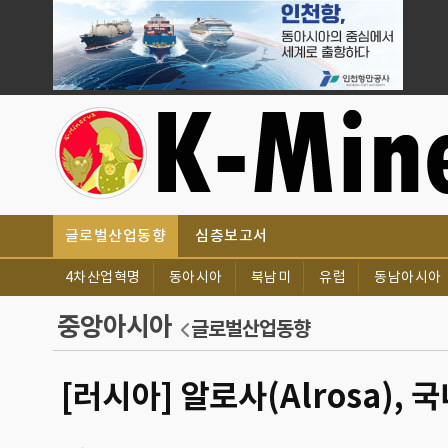
글로벌산업동향
심층보고서
4차산업혁명
동아시아
북남미
유럽
동남아시아
중앙아시아
글로벌산업동향
[러시아] 알로사(Alrosa)