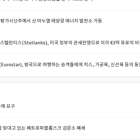
er), 팡가시난주에서 산 마누엘 태양광 에너지 발전소 가동
드 스텔란티스(Stellantis), 미국 정부의 관세전쟁으로 이미 €3억 유로의 
스타(Eurostar), 영국으로 여행하는 승객들에게 치스, 가공육, 신선육 등의 
부에 요구
경을 맞대고 있는 페트로파블롭스크 검문소 폐쇄